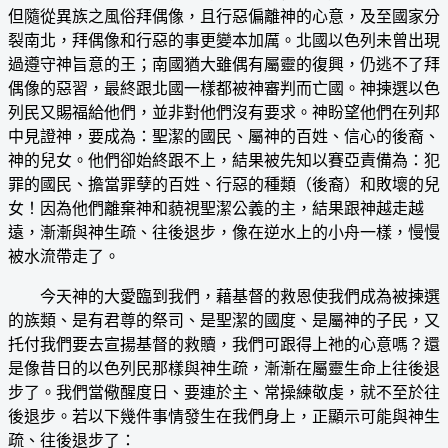
但隨從異族之風俗拜偶像，且行惡偏離神的心意，及至國家分
裂南北，拜偶像和行惡的事更變本加厲。北國以色列未曾出現
過遵守神旨意的王；南國猶大雖偶有屬靈的復興，仍逃不了拜
偶像的惡習，最終跟北國一樣都被神審判而亡國。神揀選以色
列民又賜福給他們，並非對他們沒有要求。神盼望他們在列邦
中見證神，要成為：聖潔的國民、屬神的百姓、信心的後裔、
神的兒女。他們卻始終跟不上，結果被先知以賽亞責備為：犯
罪的國民、擔當罪孽的百姓、行惡的種類（後裔）和敗壞的兒
女！因為他們離棄神和藐視聖潔公義的主，結果跟神越走越
遠，漸漸與神生疏、往後退步，像在逆水上的小舟一樣，慢慢
被水流帶走了。
今天神的大愛臨到我們，藉基督的救恩使我們成為被揀選
的族類、是有君尊的祭司、是聖潔的國度、是屬神的子民，又
托付我們要去宣揚基督的救贖，我們可跟得上祂的心意嗎？還
是像昔日的以色列民那樣與神生疏，漸漸在屬靈生命上往後退
步了。我們當儆醒度日、要連於主、常操練敬虔，就不至於往
後退步。若以下幾件事情發生在我們身上，正顯示可能與神生
疏、往後退步了：