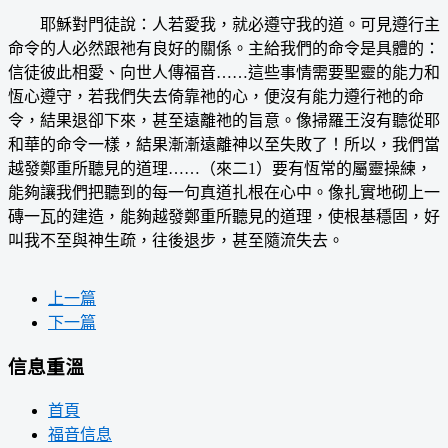
耶穌對門徒說：人若愛我，就必遵守我的道。可見遵行主
命令的人必然跟祂有良好的關係。主給我們的命令是具體的：
信徒彼此相愛、向世人傳福音……這些事情需要聖靈的能力和
恆心遵守，若我們失去倚靠祂的心，便沒有能力遵行祂的命
令，結果退卻下來，甚至遠離祂的旨意。像掃羅王沒有聽從耶
和華的命令一樣，結果漸漸遠離神以至失敗了！所以，我們當
越發鄭重所聽見的道理……（來二1）要有恆常的屬靈操練，
能夠讓我們把聽到的每一句真道扎根在心中。像扎實地砌上一
磚一瓦的建造，能夠越發鄭重所聽見的道理，使根基穩固，好
叫我不至與神生疏，往後退步，甚至隨流失去。
上一篇
下一篇
信息重溫
首頁
福音信息