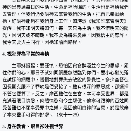
其實明天如何我們都不知道（雅四14），只可憑信心仰望
神的恩典過每日的生活。生命是神所賜的，生活也是神給我們
去管理，但我們仍要讓神去掌管我們的生活，把自己奉獻給
祂，好讓神能夠在我們身上工作，如詩歌《我知誰掌管明天》
提醒：我不知明天將如何，每一天只為主活。我不借明天的陽
光，因明天或不晴朗。我不要為將來憂慮，因我信主的應許。
我今天要與主同行，因祂知前面路程。
4. 視犯罪為平常的事情
主耶穌提醒：要謹慎，恐怕因貪食醉酒並今生的思慮，累
住你們的心，那日子就如同網羅忽然臨到你們。要小心避免落
在試探的網羅中，慢慢地對罪失去敏銳的警覺性。多少基督徒
因長期克服不了罪於是便妥協了。雖有很深的罪惡感，卻選擇
不管它便算了。反之，摩西雖住在皇宮，本可享受世界：都是
充滿著眼目情慾，肉體情慾和今生驕傲。他寧可跟神的百姓同
受苦難也不願享受罪中之樂，是因他明白神的旨意，於是放棄
了本來垂手可得的好處。（來十一25）
5. 身在教會、眼目卻注視世界