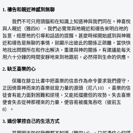
1. 禱告和親近神感到無聊
我們不可只用頭腦和在知識上知道神與我們同在。神喜悅
與人親近（雅四8），我們必需常與祂親近和禱告來明白祂的
旨意，經歷祂的引導和話語的提醒。甚麼時候開始感到與神親
近和禱告是無聊的事情，就顯示出彼此的關係正疏離，當快快
地找出問題所在和作出解決，重建與神的關係。有建議能每天
用六十分鐘的時間安靜地來到祂跟前，必然得到生命的供應。
2. 缺乏喜樂的心
保羅在腓立比書中把喜樂的信息作為命令要求我們遵守，
正因倚靠神而來的喜樂就是力量的源頭（尼八10）。喜樂的信
徒會有能力面對困難和逆境，又能抵擋撒但的攻勢。失去喜樂
便會失去從神那裡來的力量，便容易被魔鬼吞吃（彼前五
8）。
3. 過份掌控自己的生活方式