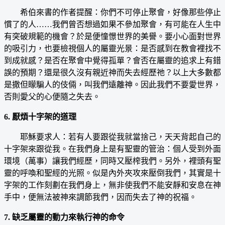
希伯來書的作者提醒：你們不可停止聚會，好像那些停止
慣了的人……我們曾否想過如果不參加聚會，有可能在人生中
有突破規範的機會？於是便憧憬世界的美譽。要小心面對世界
的吸引力，也要檢視個人的屬靈光景：是否感到在教會裡找不
到成就感？是否在聚會中覺得孤單？會否在屬靈的追求上有錯
誤的預期？還是很久沒有親近神而失去經歷祂？以上大多數都
是撒但矇騙人的伎倆，叫我們遠離神。因此我們不要愛世界，
否則愛父的心便隨之失去。
6. 厭煩十字架的道理
耶穌要求人：若有人要跟從我就當捨己，天天背起自己的
十字架來跟從我。在我們身上是有聖靈的管治：個人受到外面
環境（萬事）讓我們經歷，同時又壓榨我們。另外，裡頭有聖
靈的呼喚和聖經的光照。似是內外夾攻來壓倒我們，其實是十
字架的工作刻劃在我們身上，無非使我們不能安靜和安息在神
手中，便無法被神來調節我們，因而失去了神的祝福。
7. 缺乏屬靈的動力來執行神的命令