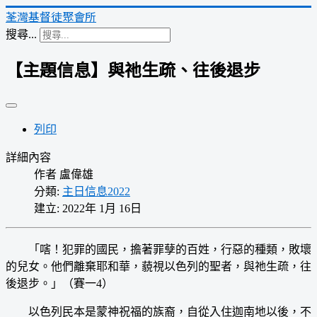
荃灣基督徒聚會所
搜尋...
【主題信息】與祂生疏、往後退步
列印
詳細內容
作者
盧偉雄
分類:
主日信息2022
建立: 2022年 1月 16日
「嗐！犯罪的國民，擔著罪孽的百姓，行惡的種類，敗壞
的兒女。他們離棄耶和華，藐視以色列的聖者，與祂生疏，往
後退步。」（賽一4）
以色列民本是蒙神祝福的族裔，自從入住迦南地以後，不