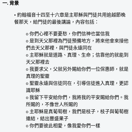
一. 背景
• 約翰福音十四至十六章是主耶穌與門徒共用逾越節晚
餐那天，給門徒的最後講論，內容包括：
o 你們心裡不要憂愁，你們信神也當信我
o 是到天父那裡為門徒預備地方，將來他會來接他
們去天父那裡，與門徒永遠同在
o 主耶穌就是道路、真理、生命；信靠他的就能到
天父那裡去
o 我要求父，父就另外賜給你們一位保惠師，就是
真理的聖靈
o 聖靈永遠與信徒同在，引導信徒進入真理，更認
識耶穌
o 我留下平安給你們，我將我的平安賜給你們。我
所賜的，不像世人所賜的
o 主耶穌是真葡萄樹，我們是枝子，枝子與葡萄樹
連結，結出豐盛果子
o 你們要彼此相愛，像我愛你們一樣