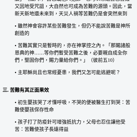
又因地受咒詛，大自然也可成為苦難的源頭。因此，當
新天新地還未來到，天災人禍等苦難仍是會突然來到
• 雖然神會容許某些苦難發生，但仍不能說苦難是神所
創造的
• 苦難其實只是暫時的，亦在神掌控之內。「那賜諸般
恩典的神……等你們暫受苦難之後，必要親自成全你
們，堅固你們，賜力量給你們。」（彼前五10）
• 主耶穌尚且也常經憂患，我們又怎可能逃避呢？
三. 苦難有其正面果效
• 初生嬰孩哭了才懂呼吸，不哭的便被醫生打到哭：苦
難使嬰孩保存性命
• 孩子打了防疫針可增強扺抗力，父母也忍住讓他受
苦：苦難使孩子長遠得益