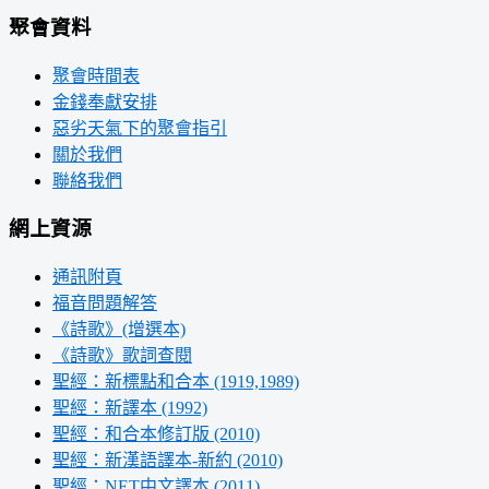
聚會資料
聚會時間表
金錢奉獻安排
惡劣天氣下的聚會指引
關於我們
聯絡我們
網上資源
通訊附頁
福音問題解答
《詩歌》(增選本)
《詩歌》歌詞查閱
聖經：新標點和合本 (1919,1989)
聖經：新譯本 (1992)
聖經：和合本修訂版 (2010)
聖經：新漢語譯本-新約 (2010)
聖經：NET中文譯本 (2011)