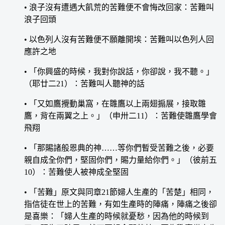
• 浪子沒有遭遇大飢荒的苦難便不會悔改回家：苦難叫
浪子回頭
• 以色列人沒有苦難便不願離開埃：苦難叫以色列人回
應許之地
• 「你興盛的時候，我對你說話，你卻說，我不聽。」
（耶廿二21）：苦難叫人聽神的話
• 「又如鷹攪動巢窩，在雛鷹以上兩翅搧展，接取雛
鷹，背在兩翼之上。」（申卅二11）：苦難使雛鷹學會
飛翔
• 「那賜諸般恩典的神……等你們暫受苦難之後，必要
親自成全你們，堅固你們，賜力量給你們。」（彼前五
10）：苦難使人被神成全堅固
• 「苦難」原文與同章21節婦人生產的「苦楚」相同，
指信徒在世上的苦難，有如生產時的陣痛，陣痛之後卻
是喜樂：「婦人生產的時候就憂愁，因為他的時候到