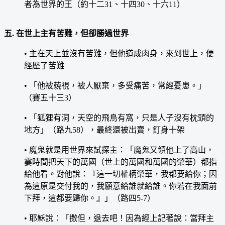
者為世界的王（約十二31、十四30、十六11）
五. 在世上主有苦難，但卻勝過世界
• 主在天上並沒有苦難，但他道成肉身，來到世上，便
經歷了苦難
• 「他被藐視，被人厭棄，多受痛苦，常經憂患。」
（賽五十三3）
• 「狐狸有洞，天空的飛鳥有窩，只是人子沒有枕頭的
地方」（路九58），最終還被出賣，釘身十架
• 魔鬼就是用世界來試探主：「魔鬼又領他上了高山，
霎時間把天下的萬國（世上的萬國和萬國的榮華）都指
給他看。對他說：『這一切權柄榮華，我都要給你；因
為這原是交付我的，我願意給誰就給誰。你若在我面前
下拜，這都要歸你。』」（路四5-7）
• 耶穌說：「撒但，退去吧！因為經上記著說：當拜主