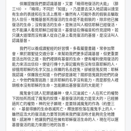
保羅提醒我們要認識基督，又要「曉得祂復活的大能」（腓
三10）。「曉得」不同於「知道」，乃是要去深入地認識以達至
有生命的表達和在生活上應用。雖然有人可藉外表的假裝去騙取
別人信任，唯獨基督死而復活的生命是不能假裝的，除非他已擁
復活的生命；沒有復活的生命，是無法叫人相信耶穌已經復活，
也不能讓人看見耶穌已經復活。基督徒在傳福音和作見證時，若
只講大道理而沒有讓人從自己身上看見復活的基督，是沒法叫人
認識基督。
我們可以養成讀聖經的好習慣，多看屬靈書籍，常參加聚
會，樂於跟聖徒交通分享，來幫助我們更多認識基督，但更重要
是活出所信之道。我們裡頭有基督的生命，便有權利使用復活的
能力來活出信仰。使徒行傳十九章記載有些沒有信靠耶穌的人，
卻擅用耶穌的名字又加上保羅的名去趕鬼，卻被惡鬼反問：耶穌
我認識，保羅我也知道，你們卻是誰呢？隨即惡鬼跳到他們的身
上，令他們傷害逃跑！並非耶穌的名字沒有能力，而是那些人裡
頭根本沒有耶穌的生命，怎能顯出基督復活的大能呢？
魔鬼會引誘人犯罪遠離神，使人沉淪滅亡，人在死亡的權勢
下因怕死而成了魔鬼的奴僕。基督復活的能力是至大的，已經勝
過死亡的權勢，神的兒子顯現，是要除滅魔鬼的作為（約壹三
8）。基督得勝的生命吞滅死亡，釋放那些落在魔鬼手上的人。
雖然這浩大的復活能力要等到將來我們復活時才能夠完全地體
驗，感謝神！祂讓我們這些擁有耶穌復活生命的人，現在可以運
基督復活的能力來遵行祂的旨意。