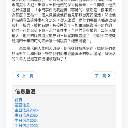
專向獄中囚犯、出獄人士和他們的家人傳福音，一生奔波。他決
心歸信基督：「水門事件向我證實（耶穌的）復活是一個事實。
為甚麼？因為十二個人見證說他們看見耶穌從死裡復活，然後他
們持續宣告這件事40年之久，從未否認，而他們每個人都為此被
毆打、折磨、被扔石頭、被投進監牢。如果耶穌復活不是真的，
他們不可能忍受下來。水門事件中，全世界最有權的十二個人被
捲入，他們的謊言還沒能守到三個星期就崩盤了。你說十二使徒
能用四十年的時間去維護一個謊言？絕無可能！」
基督復活的大能叫人改變、使信徒維持所信的、驅使我們勇
於面對生活和困難。雖然我們仍未經歷真正的復活過程，但復活
的生命力已經在信徒裡頭起動了！
上一篇
下一篇
信息重溫
首頁
福音信息
主日信息2026
主日信息2025
主日信息2024
主日信息2022