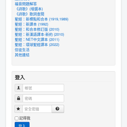
福音問題解答
《詩歌》(增選本)
《詩歌》歌詞查閱
聖經：新標點和合本 (1919,1989)
聖經：新譯本 (1992)
聖經：和合本修訂版 (2010)
聖經：新漢語譯本-新約 (2010)
聖經：NET中文譯本 (2011)
聖經：環球聖經譯本 (2022)
信徒生活
其他連結
登入
帳號
密碼
安全密鑰
記得我
登入