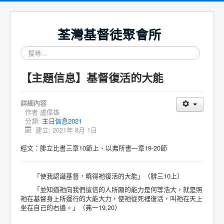
荃灣基督徒聚會所
搜
尋...
【主題信息】基督復活的大能
詳細內容
作者
盧偉雄
分類:
主日信息2021
建立: 2021年 8月 1日
經文：腓立比書三章10節上、以弗所書一章19-20節
「使我認識基督，曉得祂復活的大能」（腓三10上）
「並知道祂向我們這信的人所顯的能力是何等浩大，就是照
祂在基督身上所運行的大能大力，使祂從死裡復活，叫祂在天上
坐在自己的右邊。」（弗一19,20）