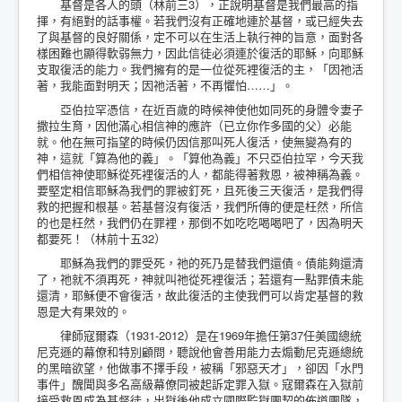
基督是各人的頭（林前三3），正說明基督是我們最高的指
揮，有絕對的話事權。若我們沒有正確地連於基督，或已經失去
了與基督的良好關係，定不可以在生活上執行神的旨意，面對各
樣困難也顯得軟弱無力，因此信徒必須連於復活的耶穌，向耶穌
支取復活的能力。我們擁有的是一位從死裡復活的主，「因祂活
著，我能面對明天；因祂活著，不再懼怕……」。
亞伯拉罕憑信，在近百歲的時候神使他如同死的身體令妻子
撒拉生育，因他滿心相信神的應許（已立你作多國的父）必能
就。他在無可指望的時候仍因信那叫死人復活，使無變為有的
神，這就「算為他的義」。「算他為義」不只亞伯拉罕，今天我
們相信神使耶穌從死裡復活的人，都能得著救恩，被神稱為義。
要堅定相信耶穌為我們的罪被釘死，且死後三天復活，是我們得
救的把握和根基。若基督沒有復活，我們所傳的便是枉然，所信
的也是枉然，我們仍在罪裡，那倒不如吃吃喝喝吧了，因為明天
都要死！（林前十五32）
耶穌為我們的罪受死，祂的死乃是替我們還債。債能夠還清
了，祂就不須再死，神就叫祂從死裡復活；若還有一點罪債未能
還清，耶穌便不會復活，故此復活的主使我們可以肯定基督的救
恩是大有果效的。
律師寇爾森（1931-2012）是在1969年擔任第37任美國總統
尼克遜的幕僚和特別顧問，聽說他會善用能力去煽動尼克遜總統
的黑暗欲望，他做事不擇手段，被稱「邪惡天才」，卻因「水門
事件」醜聞與多名高級幕僚同被起訴定罪入獄。寇爾森在入獄前
接受救恩成為基督徒，出獄後他成立國際監獄團契的佈道團隊，