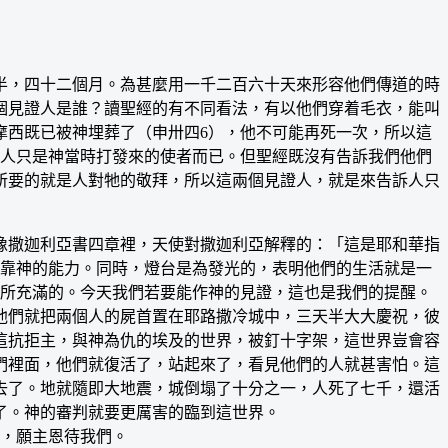
，四十二個月。為甚麼用一千二百六十天來形容他們傳道的時
個見證人是誰？讀聖經的有不同看法，有以他們穿着毛衣，能叫
摩西既已被神埋葬了（申卅四6），他不可能再死一次，所以這
二人只是神當時打發來的使者而已。但聖經既沒有告訴我們他們
所要的就是人對牠的敬拜，所以這兩個見證人，就是來告訴人只
撒迦利亞書四章裡，天使對撒迦利亞解釋的：「這是耶和華指
倚靠神的能力。同時，燈台是為發光的，表明他們的生活就是一
靈所充滿的。今天我們若要能作神的見證，這也是我們的提醒。
他們就把兩個人的屍首置在耶路撒冷城中，三天半大大慶祝，彼
這抗拒主，與神為仇的埃及的世界，被釘十字架，這世界豈會容
們裡面，他們就復活了，站起來了，看見他們的人就甚害怕。這
去了。地就隨即大地震，城倒塌了十分之一，人死了七千，還活
了。神的審判就要更厲害的臨到這世界。
者，願主恩待我們。