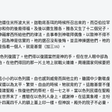
還住米所波大米，迦勒底吾珥的時候所召出來的，而亞伯拉罕
你和你的後裔得福。及後以撒生雅各，雅各又生了十二個兒子，
神藉摩西所給他們的律法，去事奉別神敬拜偶像，以致神不得不
，因為神是信實的，祂的選召沒有後悔。並且神揀選他們，祂的
指着一個人，就是基督（加三16）。
以色列復國了。他們得以復國當然是神的手，但在世人眼中卻為
始，在他們得回的那一片土地上就戰火連連，周邊國家伺候要把
小小的以色列國，自也感到威脅而與他立約，雖國中少數敬虔
家還以為太平、繁榮、自由的時候，牠就背約了。這敵基督不僅
重建聖殿，恢復他們的祭祀，但一七之半，當以色列民還在聖殿
在世界末了，應驗在以色列人身上。感謝神，在這異象裡，主吩
十四萬四千人的額上蓋上印一樣。但神說，殿外的院子不必量，