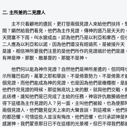
二. 主所差的二見證人
主不只看顧祂的遺民，更打發兩個見證人來給他們扶持，堅
間？顯然給我們看見，他們為主作見證，傳神的道乃是天天的
天閉塞不下雨，叫水變成血，認為他們乃是以利亞和摩西，但也
二人應為以利亞和以諾，因為他們還沒有經過死，是被接升天（
是誰，相信神所要我們注意的是他們所作的見證過於他們是誰
有神是神，那獸、敵基督的、那龍不是神。
他們何以能為神作見證？自然他們是神所差遣的，但同時也
示所羅巴伯的，萬軍之耶和華說，不是倚靠勢力，不是倚靠才
個見證，而他們能成為神的見證，也是因為他們是橄欖樹，是
他們作完見證的時候，那從無底坑上來的獸，就與他們交戰，
此送禮，誰知他們是已完成了主給的任務，神容許仇敵勝過他
得下這樣為主作見證的人？另一面，主叫他們被殺，也為使那
兩個見證人，他們聽見從天上來的大聲音說，到這裡來，他們
的都恐懼。可惜這些人並沒有悔改，他們恐懼，也只承認神是
感謝神，我們蒙恩那日已不在這樣的光景裡。但巴不得我們都