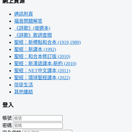
網上資源
通訊附頁
福音問題解答
《詩歌》(增選本)
《詩歌》歌詞查閱
聖經：新標點和合本 (1919,1989)
聖經：新譯本 (1992)
聖經：和合本修訂版 (2010)
聖經：新漢語譯本-新約 (2010)
聖經：NET中文譯本 (2011)
聖經：環球聖經譯本 (2022)
信徒生活
其他連結
登入
帳號
密碼