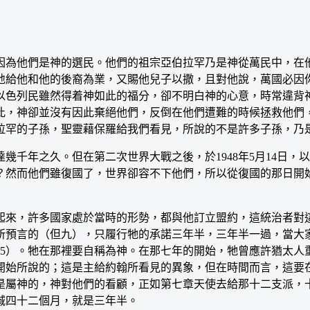
為他們是神的選民。他們的祖宗亞伯拉罕乃是神從萬民中，在他
地給他和他的後裔為業，又賜他兒子以撒，且對他說，萬國必因
以色列民雖然得着神如此的福分，卻不明白神的心意，時常違背
此，神卻並沒有因此棄絕他們，反倒在他們遭難的時候拯救他們
拉罕的子孫，聖靈藉保羅給我們看見，所說的不是許多子孫，乃是
年之久。但在第二次世界大戰之後，於1948年5月14日，
？然而他們雖復國了，世界卻容不下他們，所以從復國的那日開
來，許多國家處於當時的形勢，都與他訂立盟約，這統治者對這
所預言的（但九），只履行牠的承諾三年半，三年半一過，當大
15）。牠在那裡要自稱為神。在那七年的開始，牠曾應許猶太人
開始所說的；這是主給約翰所看見的異象，但在時間而言，這要
是屬神的，神對他們的看顧，正如第七章天使去給那十二支派，
城四十二個月，就是三年半。