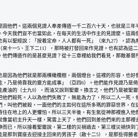
固他們。這兩個見證人奉差傳道一千二百六十天，也就是三年半
。今天我們豈不也當如此，在每天的生活中作主的見證麼。這兩
有以聖經說：「按着定命，人人都有一死」（來九27），認為
來十一5、王下二11），那時被打發回來作見證。也有認為這
。他們傳道作的是甚麼見證？從十三章裡給我們看見，那敵基督
是因為他們就是那兩棵橄欖樹，兩個燈台。這裡的形容，也好像
能，乃是倚靠我的靈方能成事」（亞四6）。他們能作見證乃是
能產油的（士九9），而油又說到聖靈。換言之，他們乃是被聖
把他們殺死。人以為他們失敗了，無能為力了，所以二人一死，
們，叫他們被殺，一面他們的主如何在這所多瑪的罪惡世界，在
時住在地上的人更懼怕。所以三天半後，有生氣從神那裡進入他
就像當初主升天一樣，駕雲上天了，他們回到差他們來的主那裡
神而已，所以接着聖靈說，第二樣的災禍過去，第三樣災禍快到
能是那到寶座去迎接主回來的男孩子（啟十二5），是那些得勝