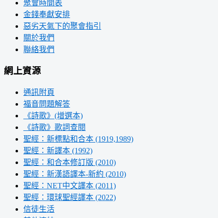
聚會時間表
金錢奉獻安排
惡劣天氣下的聚會指引
關於我們
聯絡我們
網上資源
通訊附頁
福音問題解答
《詩歌》(增選本)
《詩歌》歌詞查閱
聖經：新標點和合本 (1919,1989)
聖經：新譯本 (1992)
聖經：和合本修訂版 (2010)
聖經：新漢語譯本-新約 (2010)
聖經：NET中文譯本 (2011)
聖經：環球聖經譯本 (2022)
信徒生活