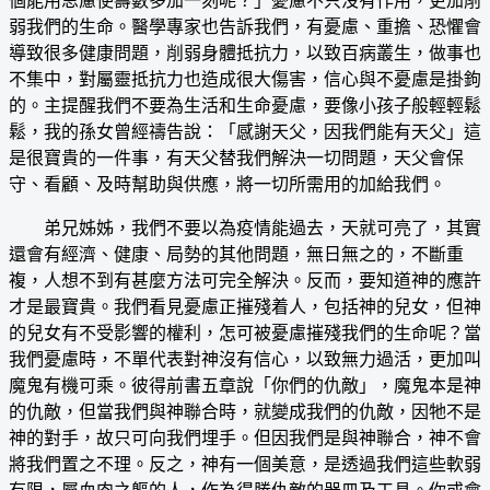
個能用思慮使壽數多加一刻呢？」憂慮不只沒有作用，更加削
弱我們的生命。醫學專家也告訴我們，有憂慮、重擔、恐懼會
導致很多健康問題，削弱身體抵抗力，以致百病叢生，做事也
不集中，對屬靈抵抗力也造成很大傷害，信心與不憂慮是掛鉤
的。主提醒我們不要為生活和生命憂慮，要像小孩子般輕輕鬆
鬆，我的孫女曾經禱告說：「感謝天父，因我們能有天父」這
是很寶貴的一件事，有天父替我們解決一切問題，天父會保
守、看顧、及時幫助與供應，將一切所需用的加給我們。
弟兄姊姊，我們不要以為疫情能過去，天就可亮了，其實
還會有經濟、健康、局勢的其他問題，無日無之的，不斷重
複，人想不到有甚麼方法可完全解決。反而，要知道神的應許
才是最寶貴。我們看見憂慮正摧殘着人，包括神的兒女，但神
的兒女有不受影響的權利，怎可被憂慮摧殘我們的生命呢？當
我們憂慮時，不單代表對神沒有信心，以致無力過活，更加叫
魔鬼有機可乘。彼得前書五章說「你們的仇敵」，魔鬼本是神
的仇敵，但當我們與神聯合時，就變成我們的仇敵，因牠不是
神的對手，故只可向我們埋手。但因我們是與神聯合，神不會
將我們置之不理。反之，神有一個美意，是透過我們這些軟弱