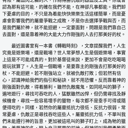
有限，屬血肉之軀的人，作為得勝仇敵的器皿及工具。你或會
認為那有這可能，的確在我們不能，在神卻凡事都能。我們卸
下憂慮的目的，不只是為着能快快樂樂生活這樣簡單，而是憂
慮會影響我們的屬靈爭戰之成敗，不是你去選擇爭戰與否，而
是我們屬於神，就不能迴避，一定要面對，問題是我們靠自己
去面對，還是靠着神的大能大力作剛強的人去打那美好的杖。
最近圖書室有一本書《轉戰時刻》，文章提醒我們，人生
究竟是遊樂場，還是戰場？世人常夢想人生是個遊樂場，事實
上這是不可能成真的。對於基督徒來說，更加不會是吃吃喝喝
遊玩就算了。人生是一個戰場，是要靠主的剛強去打那美好的
杖，不能迴避。若不剛強站立，就被仇敵打敗；但若然有信
心，認識神給我們的指引和秘訣，就不用恐懼。反而靠着神的
剛強面對仇敵，得着勝利。雖然仇敵魔鬼，如同吼叫的獅子，
遍地遊行，尋找可吞吃的人，猛獸雖然凶悍，但仍需尋找及靜
候機會，尋找一些容易埋手的獵物，每次都不是垂手可得或隨
便得吃的。同樣，若然你的屬靈抵抗力很低、反抗力很弱，常
常憂慮，仇敵正是尋找吞吃這些人。屬靈抵抗力低，不單叫我
們未能遵行神的旨意，更加被這吼叫的獅子盯上，成為牠的獵