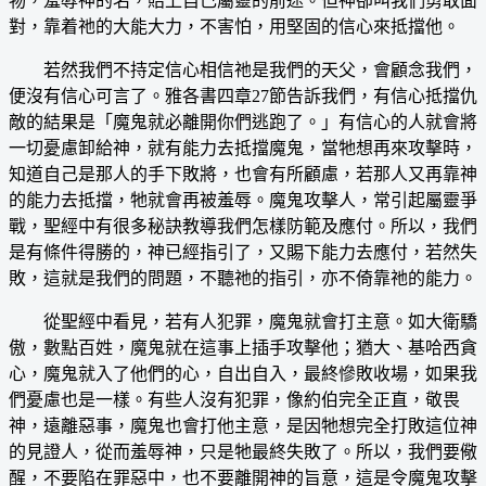
物，羞辱神的名，賠上自己屬靈的前途。但神卻叫我們勇敢面
對，靠着祂的大能大力，不害怕，用堅固的信心來抵擋他。
若然我們不持定信心相信祂是我們的天父，會顧念我們，
便沒有信心可言了。雅各書四章27節告訴我們，有信心抵擋仇
敵的結果是「魔鬼就必離開你們逃跑了。」有信心的人就會將
一切憂慮卸給神，就有能力去抵擋魔鬼，當牠想再來攻擊時，
知道自己是那人的手下敗將，也會有所顧慮，若那人又再靠神
的能力去抵擋，牠就會再被羞辱。魔鬼攻擊人，常引起屬靈爭
戰，聖經中有很多秘訣教導我們怎樣防範及應付。所以，我們
是有條件得勝的，神已經指引了，又賜下能力去應付，若然失
敗，這就是我們的問題，不聽祂的指引，亦不倚靠祂的能力。
從聖經中看見，若有人犯罪，魔鬼就會打主意。如大衛驕
傲，數點百姓，魔鬼就在這事上插手攻擊他；猶大、基哈西貪
心，魔鬼就入了他們的心，自出自入，最終慘敗收場，如果我
們憂慮也是一樣。有些人沒有犯罪，像約伯完全正直，敬畏
神，遠離惡事，魔鬼也會打他主意，是因牠想完全打敗這位神
的見證人，從而羞辱神，只是牠最終失敗了。所以，我們要儆
醒，不要陷在罪惡中，也不要離開神的旨意，這是令魔鬼攻擊