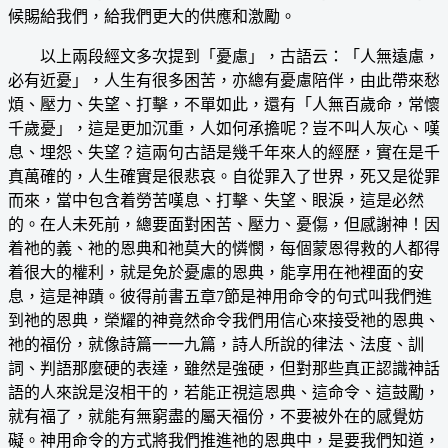
候賜給我們，給我們更大的供應和激勵。
以上兩段經文多次提到「憂慮」，古語云：「人無遠慮，
必有近憂」，人生有很多困苦，亦總有憂慮陪伴，由此帶來愁
煩、壓力、失望、打擊，不單如此，還有「人無百歲命，常懷
千歲憂」，這是更加沉重，人如何承擔呢？豈不叫人灰心、嘆
息、埋怨、失望？這兩句古語是幾千年來人的經歷，實在是千
真萬確的，人生確實是很悲哀。自從罪入了世界，死又是從罪
而來，當中包含着勞苦嘆息、打擊、失望、眼淚，這是必然
的。在人未死前，總要面對困苦、壓力、憂傷，但感謝神！因
着祂的義、祂的恩典和祂莫大的憐憫，每個蒙恩得救的人都得
着很大的權利，就是免於憂慮的恩典，能享用在祂裡面的安
息，這是神蹟。彼得前書五章7節是神用命令的句式叫我們進
到祂的恩典，榮耀的神竟然命令我們用信心來接受祂的恩典、
祂的福份，就像詩篇一一九篇，詩人所說的律法、法度、訓
詞、判語那麼硬的表達，雖然是強硬，但對那些真正認識神話
語的人來說是沒相干的，若能正視這恩典、這命令、這鼓勵，
就有福了，就能有無窮盡的屬天福份，不要被外在的感覺妨
礙。神用命令的方式將我們推進祂的恩典中，是要我們知道，