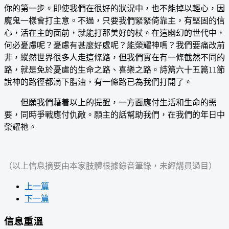
你的第一步。即使我們在很好的狀況中，也不能掉以輕心，因
魔鬼一樣會打主意。不過，只要我們緊緊倚靠主，有堅固的信
心，活在主的面前，就能打那美好的杖。在這幽幻的世代中，
何必憂慮呢？憂慮有甚麼好處呢？能榮耀神嗎？我們要痛改前
非，縱然世界很多人走這條路，但我們實在有一條截然不同的
路，就是免於憂慮的生命之路、喜樂之路。詩篇六十五篇11節
說神的路徑都滴下脂油，有一條路已為我們打開了。
但願我們藉着以上的提醒，一方面應付生活和生命的需
要，同時爭戰應付仇敵。願主的話幫助我們，在我們的年日中
榮耀祂。
（以上信息摘要由本家肢體根據錄音筆錄，未經講員過目）
上一篇
下一篇
信息重溫