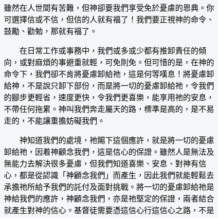
雖然在人世間有苦難，但神卻要我們享受免於憂慮的恩典。你
可選擇信或不信，但信的人就有福了！我們要正視神的命令、
鼓勵、勸勉，那就有福了。
在日常工作或事務中，我們或多或少都有推卸責任的傾
向，或對麻煩的事避重就輕，可免則免。但可惜的是，在神的
命令下，我們卻不肯將憂慮卸給祂，這是何等嘆息！將憂慮卸
給神，不是說只卸下部份，而是將一切的憂慮卸給祂，令我們
的腳步更輕省，速度更快，令我們更喜樂，能享用祂的安息，
不帶任何拖累。神叫我們奔走屬天的路，標準是高的，是不易
走的，不能讓重擔妨礙我們。
神知道我們的處境，祂賜下這個應許，就是將一切的憂慮
卸給祂，因着神顧念我們，這是信心的保證。雖然人是無法及
無能力去解決很多憂慮，但我們知道喜樂、安息、對神有信
心，都是從認識「神顧念我們」而產生，因此我們就能輕鬆去
承擔祂所給予我們的託付及面對挑戰。將一切的憂慮卸給祂是
神給我們的應許，神顧念我們，亦是祂堅定的保證，兩者結合
就產生對神的信心。基督徒需要憑這信心行這信心之路，不是