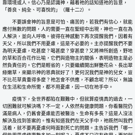
靠環境或人。信心乃是認識神，藉着祂的話知道祂的旨意，
「善良、純全、可喜悅的」（羅十二2）。
不要誤會神的旨意是可怕、痛苦的，若我們有信心，就能
應付無數的問題，人的需要一直在聖經中出現，神也一直在為
人解決，並向人呼喚。彼得在神感動下再次提醒我們，因着有
天父，所以我們不用憂慮，這是不必要的。主亦提醒我們不要
為明天憂慮，吃甚麼？喝甚麼？穿甚麼？又將神所創造，野地
的草和百合花作比喻，它們與造物主的關係，表明造物主是必
然負責任的。它們是輕省的，只要繼續開出鮮艷花朵、長出翠
綠嫩草，來顯示神的恩典就好了！更何況我們是神的兒女，豈
不比花草貴重得多麼？祂怎會不供應，不顧念呢？所以，無論
在生活和生命所需，都不用憂慮，因一切在祂手中。
疫情下，全世界都陷在艱難中，但就算疫情真的過去，一
切困難就可解決嗎？不一定，人依然有健康問題，你看醫院仍
滿是病人，仍舊會憂慮能否被醫治、生命有多長？這是人沒法
解決及找到答案的。惟有知道我們在天父手中，祂既然叫我們
活着，就不要再憂慮何時面對死亡的問題。主告訴我們「哪一