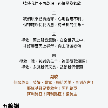
這使我們不再乾渴，恐懼變為歡欣！
二
我們原來已賣給罪，心地昏暗不明；
但神施恩使我沾惠，得著祂的生命。
三
得救！願此聲音震動，在全世界之中；
才好響應天上群聚，向主所發歌頌！
四
得救！哦，被殺的羔羊，祢當得著頌謳！
得救，永感我們天良，鼓動我們舌頭！
副歌
但願尊貴，榮耀，豐富，歸給羔羊，直到永古！
耶穌基督是我救主！阿利路亞！
阿利路亞！阿利路亞！讚美主！
五線譜