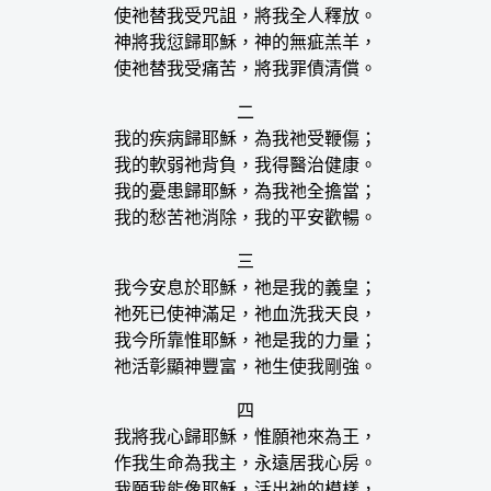
使祂替我受咒詛，將我全人釋放。
神將我愆歸耶穌，神的無疵羔羊，
使祂替我受痛苦，將我罪債清償。
二
我的疾病歸耶穌，為我祂受鞭傷；
我的軟弱祂背負，我得醫治健康。
我的憂患歸耶穌，為我祂全擔當；
我的愁苦祂消除，我的平安歡暢。
三
我今安息於耶穌，祂是我的義皇；
祂死已使神滿足，祂血洗我天良，
我今所靠惟耶穌，祂是我的力量；
祂活彰顯神豐富，祂生使我剛強。
四
我將我心歸耶穌，惟願祂來為王，
作我生命為我主，永遠居我心房。
我願我能像耶穌，活出祂的模樣，