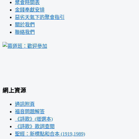
聚會時間表
金錢奉獻安排
惡劣天氣下的聚會指引
關於我們
聯絡我們
網上資源
通訊附頁
福音問題解答
《詩歌》(增選本)
《詩歌》歌詞查閱
聖經：新標點和合本 (1919,1989)