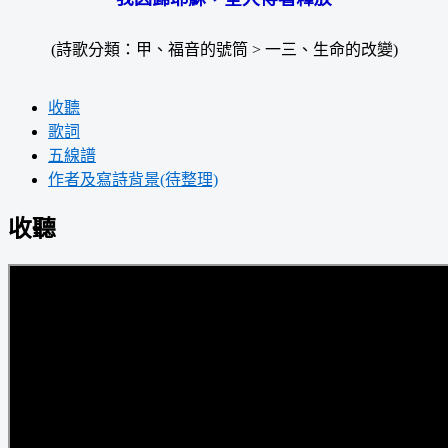
(詩歌分類：甲、福音的號筒 > 一三、生命的改變)
收聽
歌詞
五線譜
作者及寫詩背景(待整理)
收聽