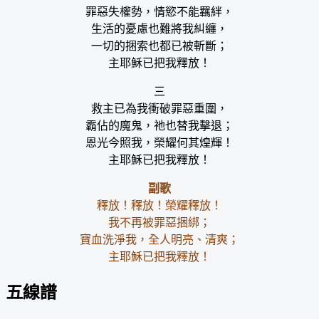
罪惡失權勢，情慾不能羈絆，
生活的憂慮也難將我糾纏，
一切的捆索也都已被斬斷；
主耶穌已把我釋放！
三
救主已為我衝破罪惡重圍，
霸佔的魔鬼，祂也替我擊退；
恩光今照我，榮耀何其煌輝！
主耶穌已把我釋放！
副歌
釋放！釋放！榮耀釋放！
我不再被罪惡捆綁；
寶血洗淨我，全人明亮、清爽；
主耶穌已把我釋放！
五線譜