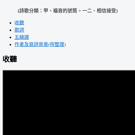
(詩歌分類：甲、福音的號筒 > 一二、相信接受)
收聽
歌詞
五線譜
作者及寫詩背景(待整理)
收聽