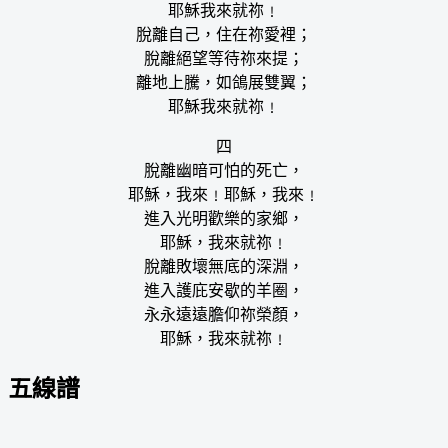
耶穌我來就祢﹗
脫離自己，住在祢愛裡；
脫離絕望等待祢來提；
離地上騰，如鴿展雙翼；
耶穌我來就祢﹗
四
脫離幽暗可怕的死亡，
耶穌，我來﹗耶穌，我來﹗
進入光明歡樂的家鄉，
耶穌，我來就祢﹗
脫離敗壞無底的深淵，
進入護庇安歇的羊圈，
永永遠遠膽仰祢榮顏，
耶穌，我來就祢﹗
五線譜