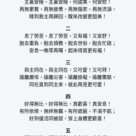
主裏安睡，主裏安睡，何甜美，何安慰！
再無累贅，再無疲憊，再無傷悲，再無流淚，
睡到救主再歸回，醒來改變更甜美！
二
息了勞苦，息了勞苦，又有福！又安舒！
脫去重負，脫去煩務，脫去世俗，脫去忙碌；
安息一晚等再曙，起來得賞更有褔！
三
與主同在，與主同在，又可愛！又可拜！
遠離塵埃，遠離災害，遠離掛礙，遠離驚駭，
同在直到同主來，彼此再見更可愛！
四
好得無比，好得無比，真歡喜！真安息！
有所依倚，無絆無羈。有所遮蔽，不渴不飢；
好到復活同被提，穿上身體更歡喜！
五