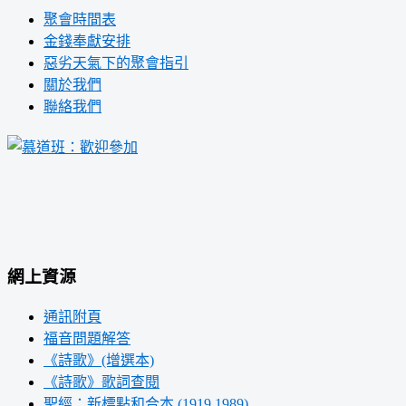
聚會時間表
金錢奉獻安排
惡劣天氣下的聚會指引
關於我們
聯絡我們
網上資源
通訊附頁
福音問題解答
《詩歌》(增選本)
《詩歌》歌詞查閱
聖經：新標點和合本 (1919,1989)