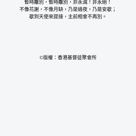
暫時離別，暫時離別，非永滅！非永絕！
不像花謝，不像月缺，乃是過夜，乃是安歇；
歇到天使來提接，主前相會不再別。
©版權：香港基督徒聚會所