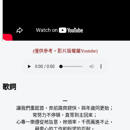
(僅供參考。影片版權屬Youtube)
歌詞
一
讓我們重起首，奔前路齊趕快，與年歲同更始；
常努力不停頓，直等到主回來；
心專一樂遵從祂旨意，祂領率，千而萬進不止，
藉愛心的工作和盼望的忍耐，