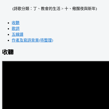
(詩歌分類：丁、教會的生活 > 十、儆醒夜與新年)
收聽
歌詞
五線譜
作者及寫詩背景(待整理)
收聽