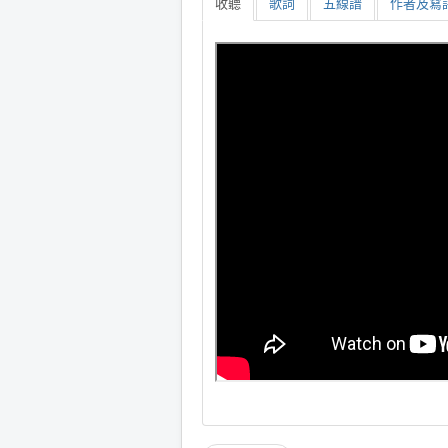
收聽
歌詞
五線譜
作者及寫詩