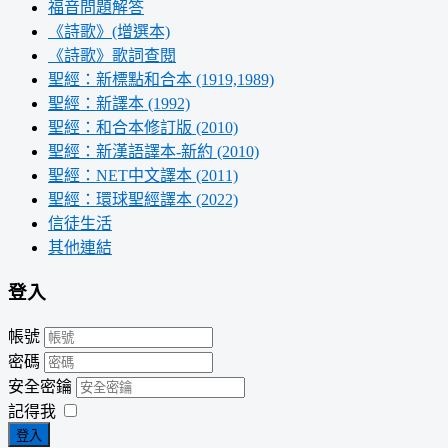
福音問題解答
《詩歌》(增選本)
《詩歌》歌詞查閱
聖經：新標點和合本 (1919,1989)
聖經：新譯本 (1992)
聖經：和合本修訂版 (2010)
聖經：新漢語譯本-新約 (2010)
聖經：NET中文譯本 (2011)
聖經：環球聖經譯本 (2022)
信徒生活
其他連結
登入
帳號
密碼
安全密鑰
記得我
登入