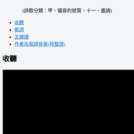
(詩歌分類：甲、福音的號筒 > 十一、邀請)
收聽
歌詞
五線譜
作者及寫詩背景(待整理)
收聽