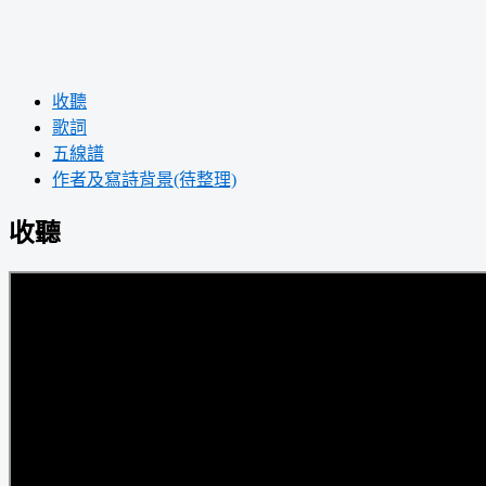
收聽
歌詞
五線譜
作者及寫詩背景(待整理)
收聽