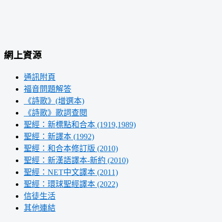
網上資源
通訊附頁
福音問題解答
《詩歌》(增選本)
《詩歌》歌詞查閱
聖經：新標點和合本 (1919,1989)
聖經：新譯本 (1992)
聖經：和合本修訂版 (2010)
聖經：新漢語譯本-新約 (2010)
聖經：NET中文譯本 (2011)
聖經：環球聖經譯本 (2022)
信徒生活
其他連結