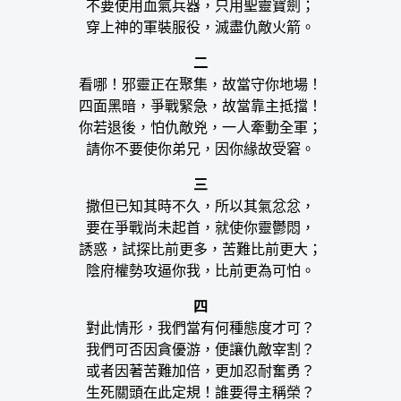
不要使用血氣兵器，只用聖靈寶劍；
穿上神的軍裝服役，滅盡仇敵火箭。
二
看哪！邪靈正在聚集，故當守你地場！
四面黑暗，爭戰緊急，故當靠主抵擋！
你若退後，怕仇敵兇，一人牽動全軍；
請你不要使你弟兄，因你緣故受窘。
三
撒但已知其時不久，所以其氣忿忿，
要在爭戰尚未起首，就使你靈鬱悶，
誘惑，試探比前更多，苦難比前更大；
陰府權勢攻逼你我，比前更為可怕。
四
對此情形，我們當有何種態度才可？
我們可否因貪優游，便讓仇敵宰割？
或者因著苦難加倍，更加忍耐奮勇？
生死關頭在此定規！誰要得主稱榮？