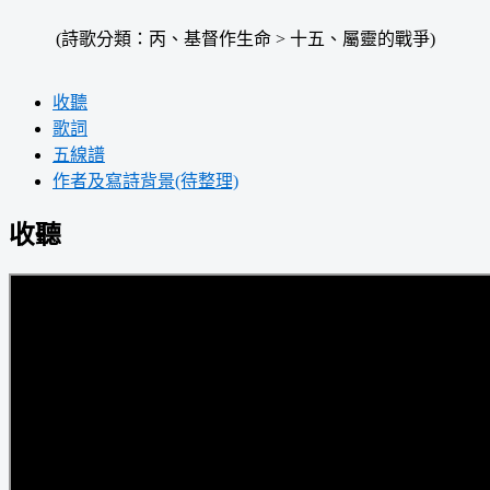
(詩歌分類：丙、基督作生命 > 十五、屬靈的戰爭)
收聽
歌詞
五線譜
作者及寫詩背景(待整理)
收聽