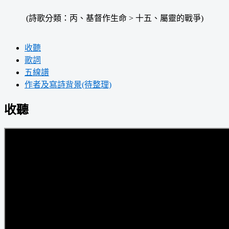
(詩歌分類：丙、基督作生命 > 十五、屬靈的戰爭)
收聽
歌詞
五線譜
作者及寫詩背景(待整理)
收聽