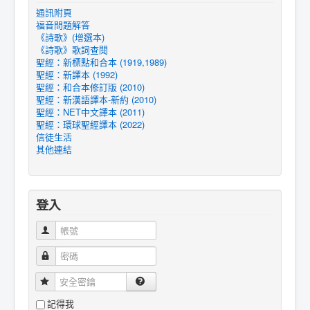
通訊附頁
福音問題解答
《詩歌》(增選本)
《詩歌》歌詞查閱
聖經：新標點和合本 (1919,1989)
聖經：新譯本 (1992)
聖經：和合本修訂版 (2010)
聖經：新漢語譯本-新約 (2010)
聖經：NET中文譯本 (2011)
聖經：環球聖經譯本 (2022)
信徒生活
其他連結
登入
帳號
密碼
安全密鑰
記得我