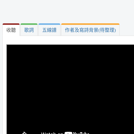
收聽
歌詞
五線譜
作者及寫詩背景(待整理)