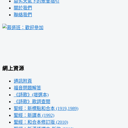
惡劣天氣下的聚會指引
關於我們
聯絡我們
網上資源
通訊附頁
福音問題解答
《詩歌》(增選本)
《詩歌》歌詞查閱
聖經：新標點和合本 (1919,1989)
聖經：新譯本 (1992)
聖經：和合本修訂版 (2010)