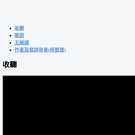
收聽
歌詞
五線譜
作者及寫詩背景(待整理)
收聽