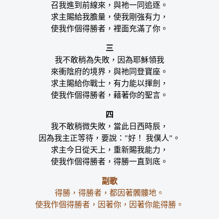
召我進到前線來，與祂一同追逐。
求主賜給我膽量，使我剛強有力，
使我作個得勝者，裡面充滿了你。
三
我不敢稍為失敗，因為耶穌領我
來衝陰府的境界，與祂同登寶座。
求主賜給你戰士，有力能以揮劍，
使我作個得勝者，藉著你的聖言。
四
我不敢稍微失敗，當此日西時辰，
因為我主正等待，要說："好！ 我僕人"。
求主今日從天上，重新賜我能力，
使我作個得勝者，得勝一直到底。
副歌
得勝，得勝者，都因著髑髏地。
使我作個得勝者，因著你，因著你能得勝。