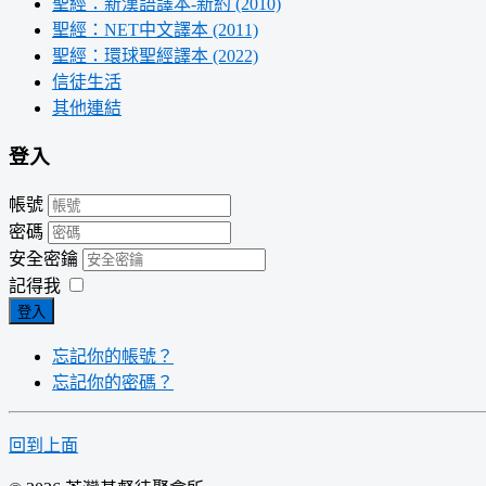
聖經：新漢語譯本-新約 (2010)
聖經：NET中文譯本 (2011)
聖經：環球聖經譯本 (2022)
信徒生活
其他連結
登入
帳號
密碼
安全密鑰
記得我
登入
忘記你的帳號？
忘記你的密碼？
回到上面