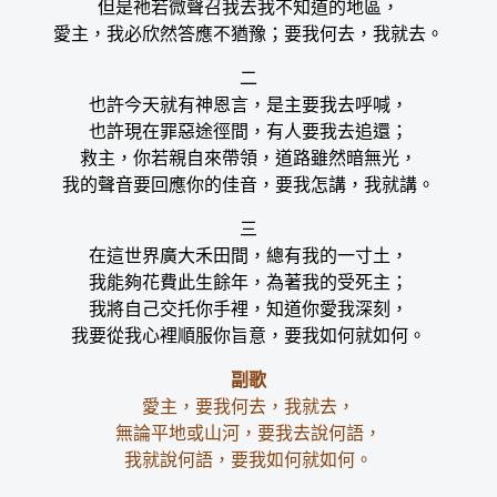
但是祂若微聲召我去我不知道的地區，
愛主，我必欣然答應不猶豫；要我何去，我就去。
二
也許今天就有神恩言，是主要我去呼喊，
也許現在罪惡途徑間，有人要我去追還；
救主，你若親自來帶領，道路雖然暗無光，
我的聲音要回應你的佳音，要我怎講，我就講。
三
在這世界廣大禾田間，總有我的一寸土，
我能夠花費此生餘年，為著我的受死主；
我將自己交托你手裡，知道你愛我深刻，
我要從我心裡順服你旨意，要我如何就如何。
副歌
愛主，要我何去，我就去，
無論平地或山河，要我去說何語，
我就說何語，要我如何就如何。