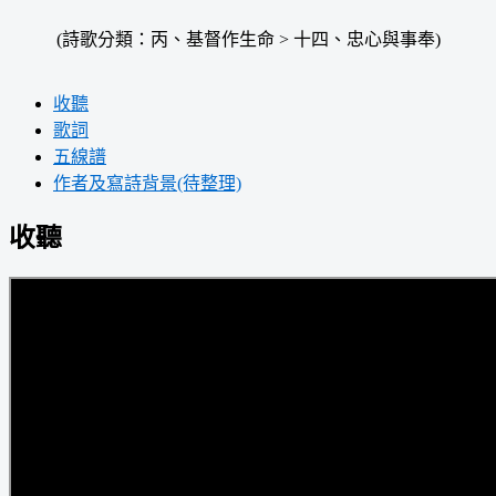
(詩歌分類：丙、基督作生命 > 十四、忠心與事奉)
收聽
歌詞
五線譜
作者及寫詩背景(待整理)
收聽