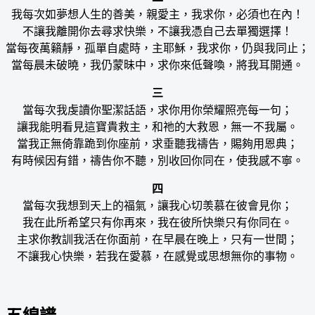
我每次如夢想人生的善美，親愛主，我求你，必須也在內！
不讓我離開你去尋求快樂，不讓我憑自己去單獨選擇！
當每夜萬籟靜，孤單自處時，主耶穌，我求你，仍與我同止；
當每晨未破曉，我仍蒙昧中，求你來低聲喚，將我耳開通。
三
當每次我虔讀你聖潔話語，求你用你榮耀照亮每一句；
讓我能明看見這寶貴救主，和祂的大救恩，無一不我屬。
當我正無倚靠跪到你座前，求垂聽我禱告，賜夠用恩典；
有時候因有錯，禱告你不聽，別收回你同在，使我感不寧。
四
當每次我想到天上的福氣，讓我心切羡慕在彼會見你；
我在此所希望只有你再來，我在彼所快樂只有你同在。
主求你教訓我活在你面前，在早晨在晚上，只有一世間；
不讓我心快樂，若我在愛慕，在感覺或思想無你的事物。
五線譜