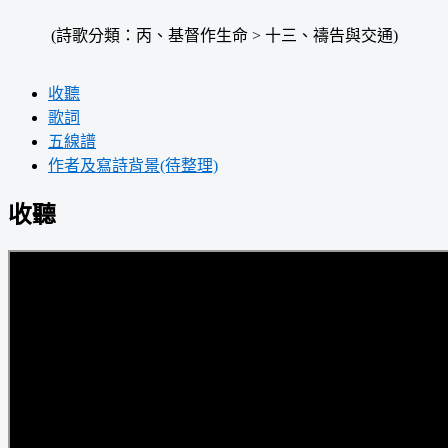
(詩歌分類：丙、基督作生命 > 十三、禱告與交通)
收聽
歌詞
五線譜
作者及寫詩背景(待整理)
收聽