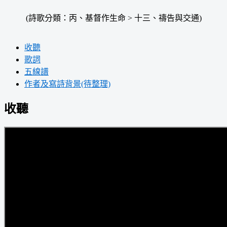
(詩歌分類：丙、基督作生命 > 十三、禱告與交通)
收聽
歌詞
五線譜
作者及寫詩背景(待整理)
收聽