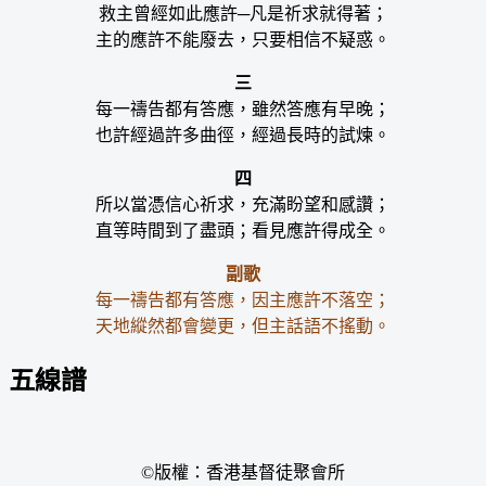
救主曾經如此應許─凡是祈求就得著；
主的應許不能廢去，只要相信不疑惑。
三
每一禱告都有答應，雖然答應有早晚；
也許經過許多曲徑，經過長時的試煉。
四
所以當憑信心祈求，充滿盼望和感讚；
直等時間到了盡頭；看見應許得成全。
副歌
每一禱告都有答應，因主應許不落空；
天地縱然都會變更，但主話語不搖動。
五線譜
©版權：香港基督徒聚會所