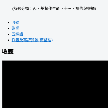
(詩歌分類：丙、基督作生命 > 十三、禱告與交通)
收聽
歌詞
五線譜
作者及寫詩背景(待整理)
收聽