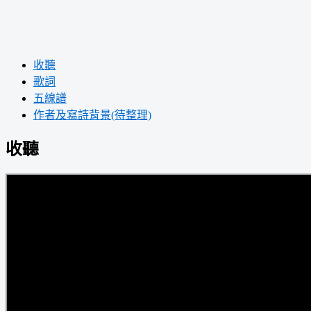
收聽
歌詞
五線譜
作者及寫詩背景(待整理)
收聽