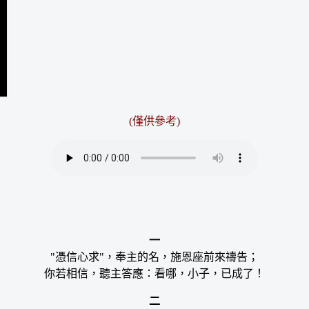
(僅供參考)
一
"憑信心求"，奉主的名，施恩座前來禱告；
你若相信，聽主答應：看哪，小子，已成了！
二