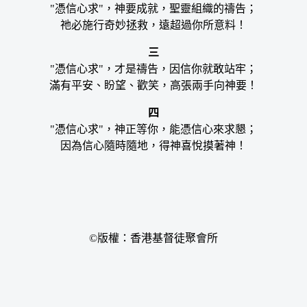
"憑信心求"，神要成就，聖靈組織的禱告；
祂必施行奇妙拯救，遠超過你所意料！
三
"憑信心求"，才是禱告，因信你就敢站牢；
滿有平安、盼望、歡笑，高張兩手向神要！
四
"憑信心求"，神正等你，能憑信心來求懇；
因為信心隨時隨地，得神喜悅摸著神！
©版權：香港基督徒聚會所