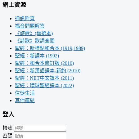
網上資源
通訊附頁
福音問題解答
《詩歌》(增選本)
《詩歌》歌詞查閱
聖經：新標點和合本 (1919,1989)
聖經：新譯本 (1992)
聖經：和合本修訂版 (2010)
聖經：新漢語譯本-新約 (2010)
聖經：NET中文譯本 (2011)
聖經：環球聖經譯本 (2022)
信徒生活
其他連結
登入
帳號
密碼