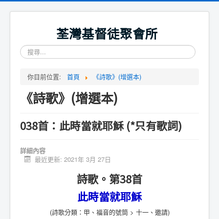
荃灣基督徒聚會所
搜
尋...
你目前位置:
首頁
《詩歌》(增選本)
《詩歌》(增選本)
038首：此時當就耶穌 (*只有歌詞)
詳細內容
最近更新: 2021年 3月 27日
詩歌。第38首
此時當就耶穌
(詩歌分類：甲、福音的號筒 > 十一、邀請)