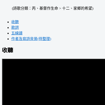
(詩歌分類：丙、基督作生命 > 十二、家鄉的希望)
收聽
歌詞
五線譜
作者及寫詩背景(待整理)
收聽