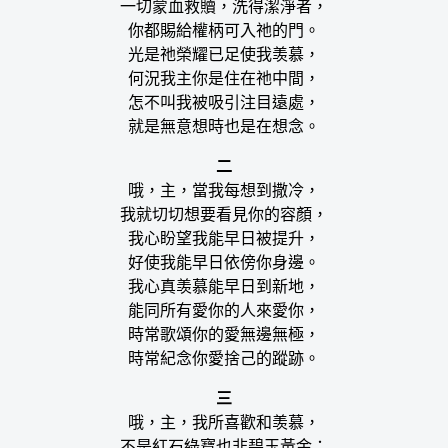
一切蒙血救贖，洗得潔淨者，
你都賜給權柄可入祂的門。
光是祂榮耀已足使我羡慕，
何況我主你是住在祂中間，
怎不叫我被吸引注目遠處，
就是無意想時也是在想念。
二
哦，主，當我每想到撒冷，
我就切切想要看見你的容顏，
我心盼望我能早日被提升，
好使我能早日依傍你身邊。
我心真羡慕能早日到新地，
能同所有愛你的人來愛你，
時常歌頌你的愛無邊無極，
時常紀念你愛捨己的蹤跡。
三
哦，主，我所喜歡和羡慕，
不是紅石綠寶也非碧玉黃金；