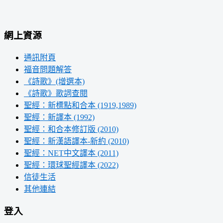
網上資源
通訊附頁
福音問題解答
《詩歌》(增選本)
《詩歌》歌詞查閱
聖經：新標點和合本 (1919,1989)
聖經：新譯本 (1992)
聖經：和合本修訂版 (2010)
聖經：新漢語譯本-新約 (2010)
聖經：NET中文譯本 (2011)
聖經：環球聖經譯本 (2022)
信徒生活
其他連結
登入