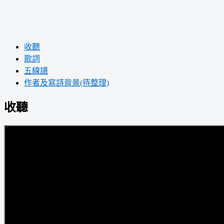
收聽
歌詞
五線譜
作者及寫詩背景(待整理)
收聽