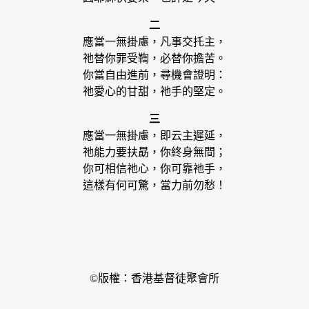
二
應當一無掛慮，凡事交托主，
祂替你罪受鞫，必替你擔苦。
你當自由進前，尋機會證明：
祂愛心的甘甜，祂手的堅定。
三
應當一無掛慮，即云主遲延，
祂能力要扶勗，你終身無間；
你可相信祂心，你可靠祂手，
這樣有何可驚，當力前勿愁！
©版權：香港基督徒聚會所