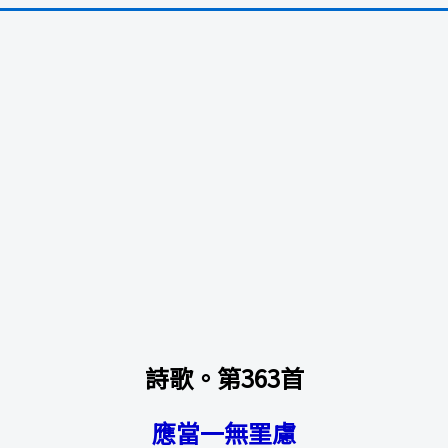
詩歌。第363首
應當一無罣慮