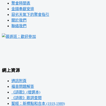
聚會時間表
金錢奉獻安排
惡劣天氣下的聚會指引
關於我們
聯絡我們
網上資源
通訊附頁
福音問題解答
《詩歌》(增選本)
《詩歌》歌詞查閱
聖經：新標點和合本 (1919,1989)