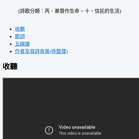
(詩歌分類：丙、基督作生命 > 十、信託的生活)
收聽
歌詞
五線譜
作者及寫詩背景(待整理)
收聽