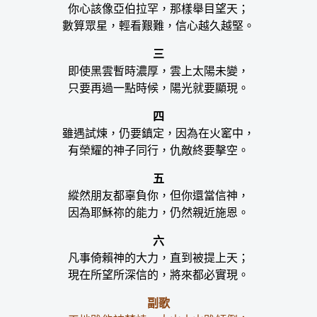
你心該像亞伯拉罕，那樣舉目望天；
數算眾星，輕看艱難，信心越久越堅。
三
即使黑雲暫時濃厚，雲上太陽未變，
只要再過一點時候，陽光就要顯現。
四
雖遇試煉，仍要鎮定，因為在火窰中，
有榮耀的神子同行，仇敵終要擊空。
五
縱然朋友都辜負你，但你還當信神，
因為耶穌祢的能力，仍然親近施恩。
六
凡事倚賴神的大力，直到被提上天；
現在所望所深信的，將來都必實現。
副歌