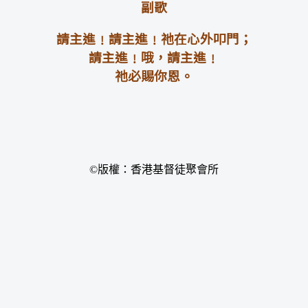
副歌
請主進﹗請主進﹗祂在心外叩門；
請主進﹗哦，請主進﹗
祂必賜你恩。
©版權：香港基督徒聚會所