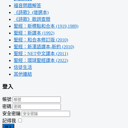
福音問題解答
《詩歌》(增選本)
《詩歌》歌詞查閱
聖經：新標點和合本 (1919,1989)
聖經：新譯本 (1992)
聖經：和合本修訂版 (2010)
聖經：新漢語譯本-新約 (2010)
聖經：NET中文譯本 (2011)
聖經：環球聖經譯本 (2022)
信徒生活
其他連結
登入
帳號
密碼
安全密鑰
記得我
登入