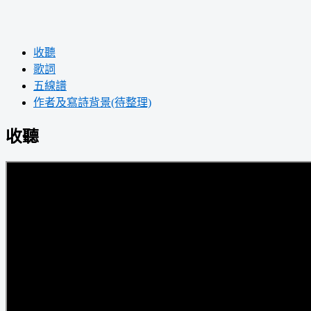
收聽
歌詞
五線譜
作者及寫詩背景(待整理)
收聽