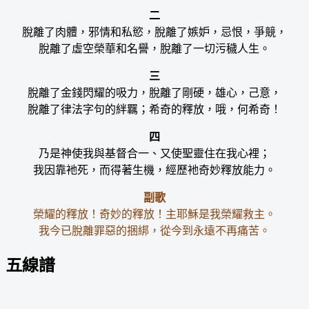
二
脫離了肉體，邪情和私慾，脫離了嫉妒，忌恨，爭競，
脫離了虛空榮華和名譽，脫離了一切污穢人生。
三
脫離了金錢閃耀的吸力，脫離了剛硬，雄心，己意，
脫離了律法字句的絆羈；希奇的釋放，哦，何希奇！
四
乃是神使我與基督合一、又使聖靈住在我心裡；
我因靠衪死，而得著生機，經歷衪奇妙釋放能力。
副歌
榮耀的釋放！奇妙的釋放！主耶穌是我榮耀救主。
我今已脫離罪惡的捆綁，從今到永遠不再痛苦。
五線譜