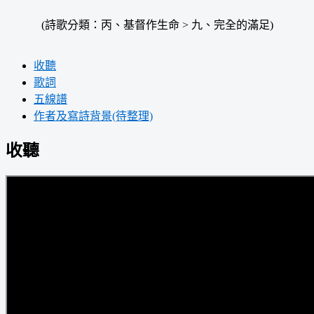
(詩歌分類：丙、基督作生命 > 九、完全的滿足)
收聽
歌詞
五線譜
作者及寫詩背景(待整理)
收聽