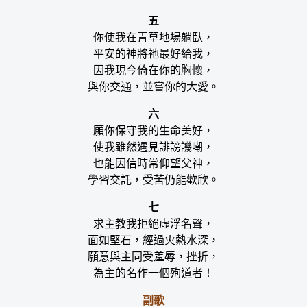
五
你使我在青草地場躺臥，
平安的神將祂最好給我，
因我現今倚在你的胸懷，
與你交通，並嘗你的大愛。
六
願你保守我的生命美好，
使我雖然遇見誹謗譏嘲，
也能因信時常仰望父神，
學習交託，受苦仍能歡欣。
七
求主教我拒絕虛浮名聲，
面如堅石，經過火熱水深，
願意與主同受羞辱，挫折，
為主的名作一個殉道者！
副歌