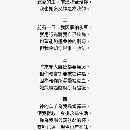
親愛的主，前途我全藉你，
我也知道父神是為我的。
二
前有一日，我因懼怕永死，
就用行為將我自己裝飾，
盼望能夠避免神的刑罰，
但我今知你是惟一救法。
三
將來罪人雖然都要痛哭，
但你教會卻要被提得福，
因為藉你所灑幔裡寶血，
她能勝過陰府所有猖獗。
四
神的羔羊為我擔當罪惡，
使我得救，今後永遠生活，
你為我喝公義忿怒的杯，
審判已過，現今再無死味。