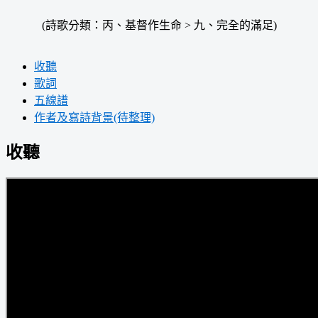
(詩歌分類：丙、基督作生命 > 九、完全的滿足)
收聽
歌詞
五線譜
作者及寫詩背景(待整理)
收聽