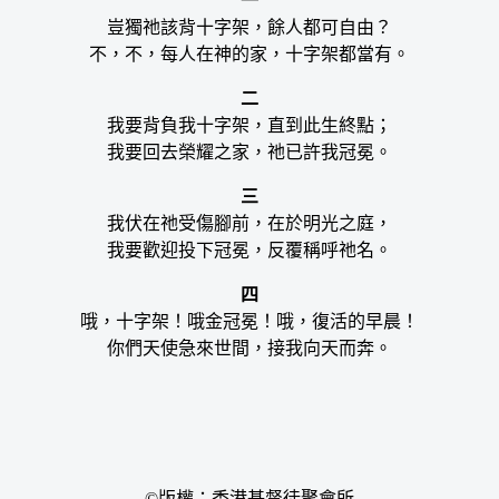
一
豈獨祂該背十字架，餘人都可自由？
不，不，每人在神的家，十字架都當有。
二
我要背負我十字架，直到此生終點；
我要回去榮耀之家，祂已許我冠冕。
三
我伏在祂受傷腳前，在於明光之庭，
我要歡迎投下冠冕，反覆稱呼祂名。
四
哦，十字架！哦金冠冕！哦，復活的早晨！
你們天使急來世間，接我向天而奔。
©版權：香港基督徒聚會所