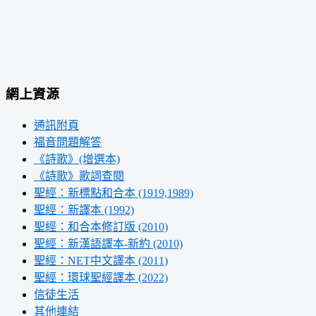
網上資源
通訊附頁
福音問題解答
《詩歌》(增選本)
《詩歌》歌詞查閱
聖經：新標點和合本 (1919,1989)
聖經：新譯本 (1992)
聖經：和合本修訂版 (2010)
聖經：新漢語譯本-新約 (2010)
聖經：NET中文譯本 (2011)
聖經：環球聖經譯本 (2022)
信徒生活
其他連結