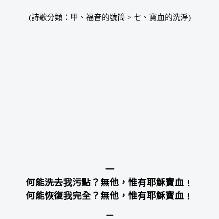
(詩歌分類：甲、福音的號筒 > 七、寶血的洗淨)
一
何能洗去我污點？無他，惟有耶穌寶血﹗
何能恢復我完全？無他，惟有耶穌寶血﹗
二