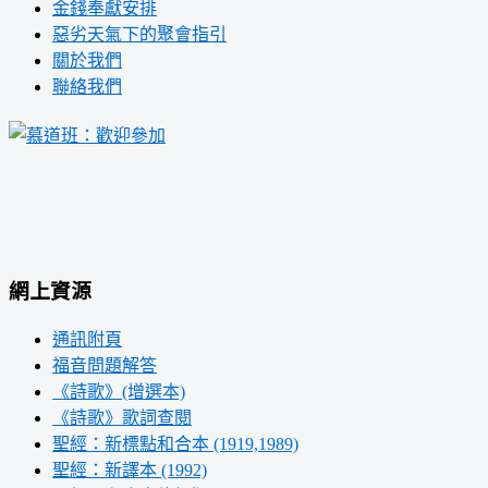
金錢奉獻安排
惡劣天氣下的聚會指引
關於我們
聯絡我們
網上資源
通訊附頁
福音問題解答
《詩歌》(增選本)
《詩歌》歌詞查閱
聖經：新標點和合本 (1919,1989)
聖經：新譯本 (1992)