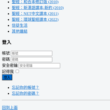
聖經：和合本修訂版 (2010)
聖經：新漢語譯本-新約 (2010)
聖經：NET中文譯本 (2011)
聖經：環球聖經譯本 (2022)
信徒生活
其他連結
登入
帳號
密碼
安全密鑰
記得我
登入
忘記你的帳號？
忘記你的密碼？
回到上面