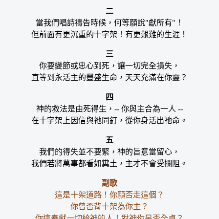
二
當我們唱詩禱告時候，何等願說"獻所有"！
但前面有更沉重的十字架！有更艱難的生涯！
三
你要變節或忠心到死，讓一切完全損失，
直等到永活主的豐盛生命，天天充滿在你靈？
四
神的救法是由死得生，-- 你與主合為一人 --
在十字架上因信與祂同釘，從你身活出祂命。
五
我們的得失並不要緊，神的旨意當留心，
我們若將萬事都看如糞土，主才不會受攔阻。
副歌
這是十架道路！你願否走這個？
你曾否背十架為你主？
你這奉獻一切給神的人！對神你是否全貞？