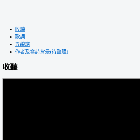
收聽
歌詞
五線譜
作者及寫詩背景(待整理)
收聽