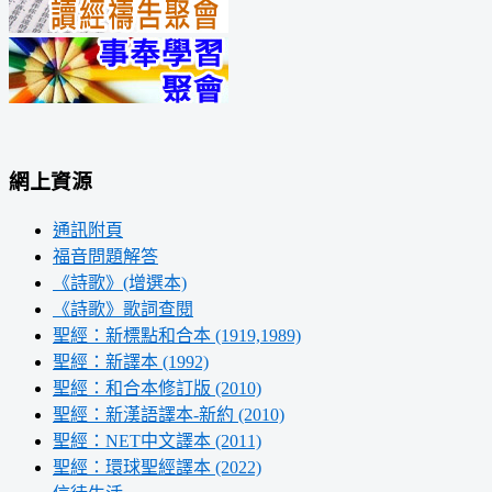
網上資源
通訊附頁
福音問題解答
《詩歌》(增選本)
《詩歌》歌詞查閱
聖經：新標點和合本 (1919,1989)
聖經：新譯本 (1992)
聖經：和合本修訂版 (2010)
聖經：新漢語譯本-新約 (2010)
聖經：NET中文譯本 (2011)
聖經：環球聖經譯本 (2022)