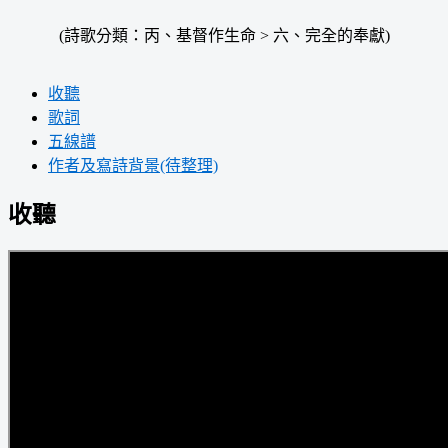
(詩歌分類：丙、基督作生命 > 六、完全的奉獻)
收聽
歌詞
五線譜
作者及寫詩背景(待整理)
收聽