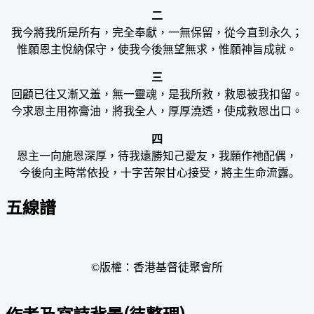
二
我今將我所是所有，完全奉獻，一無保留，從今直到永久；
惟願恩主悅納保守，使我今後無望無求，惟願神旨成就。
三
回顧已往又漸又羞，無一靈魂，是我所救，救恩被我扣留。
今求恩主用祢膏油，將我全人，厚厚澆透，使成救恩出口。
四
恩主一向施恩深厚，待我遠勝知己愛友，我願作祂配偶，
今後向主時常依投，十字苦架甘心接受，將主生命流露｡
五線譜
©版權：香港基督徒聚會所
作者及寫詩背景(待整理)