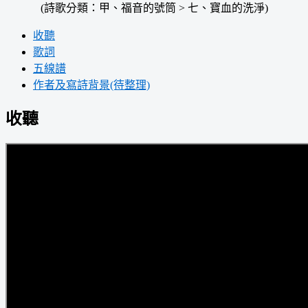
(詩歌分類：甲、福音的號筒 > 七、寶血的洗淨)
收聽
歌詞
五線譜
作者及寫詩背景(待整理)
收聽