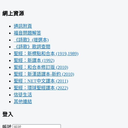
網上資源
通訊附頁
福音問題解答
《詩歌》(增選本)
《詩歌》歌詞查閱
聖經：新標點和合本 (1919,1989)
聖經：新譯本 (1992)
聖經：和合本修訂版 (2010)
聖經：新漢語譯本-新約 (2010)
聖經：NET中文譯本 (2011)
聖經：環球聖經譯本 (2022)
信徒生活
其他連結
登入
帳號