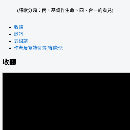
(詩歌分類：丙、基督作生命 > 四、合一的看見)
收聽
歌詞
五線譜
作者及寫詩背景(待整理)
收聽