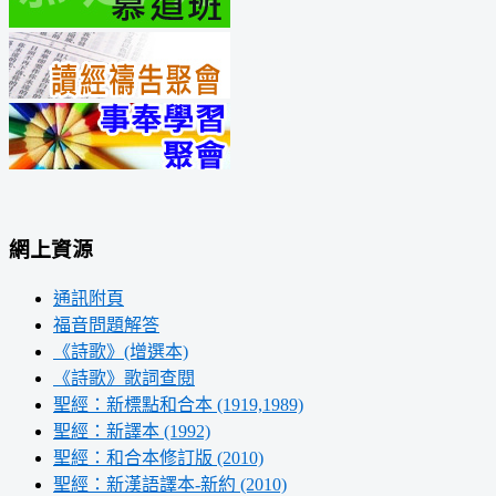
網上資源
通訊附頁
福音問題解答
《詩歌》(增選本)
《詩歌》歌詞查閱
聖經：新標點和合本 (1919,1989)
聖經：新譯本 (1992)
聖經：和合本修訂版 (2010)
聖經：新漢語譯本-新約 (2010)