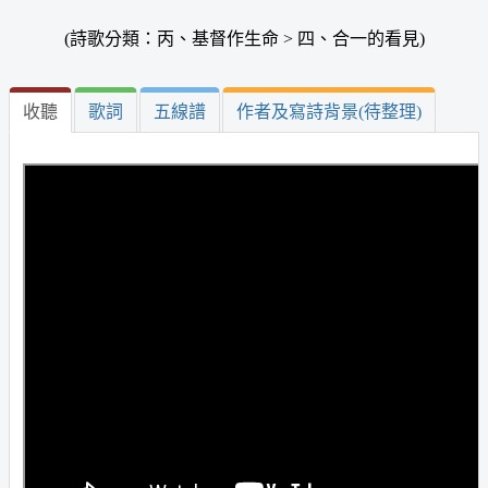
(詩歌分類：丙、基督作生命 > 四、合一的看見)
收聽
歌詞
五線譜
作者及寫詩背景(待整理)