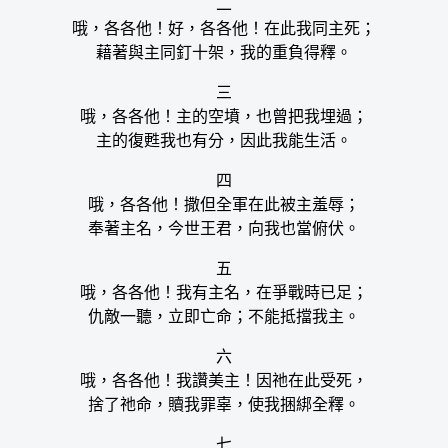
二
哦，各各他！好，各各他！在此我同主死；
藉著與主同釘十架，我的重負得釋。
三
哦，各各他！主的空墳，也曾把我埋過；
主的復甦我也有分，因此我能生活。
四
哦，各各他！撒但全軍在此被主羞辱；
奉著主名，今世王君，向我也當俯伏。
五
哦，各各他！我有主名，在爭戰時已足；
仇敵一聽，立即亡命；不能抵擋我主。
六
哦，各各他！我讚美主！因祂在此受死，
捨了祂命，贖我罪辜，使我捆綁全釋。
七