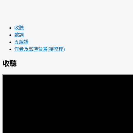
收聽
歌詞
五線譜
作者及寫詩背景(待整理)
收聽