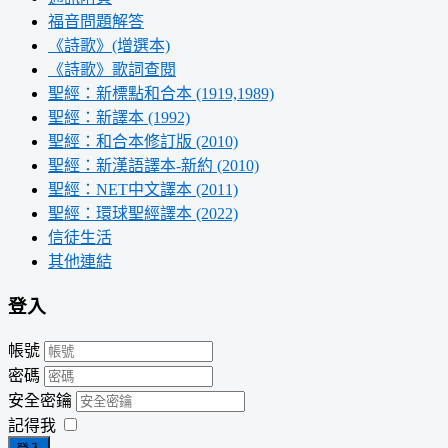
福音問題解答
《詩歌》(增選本)
《詩歌》歌詞查閱
聖經：新標點和合本 (1919,1989)
聖經：新譯本 (1992)
聖經：和合本修訂版 (2010)
聖經：新漢語譯本-新約 (2010)
聖經：NET中文譯本 (2011)
聖經：環球聖經譯本 (2022)
信徒生活
其他連結
登入
帳號
密碼
安全密鑰
記得我