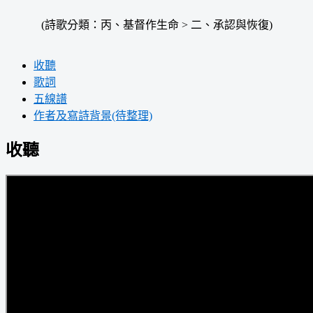
(詩歌分類：丙、基督作生命 > 二、承認與恢復)
收聽
歌詞
五線譜
作者及寫詩背景(待整理)
收聽