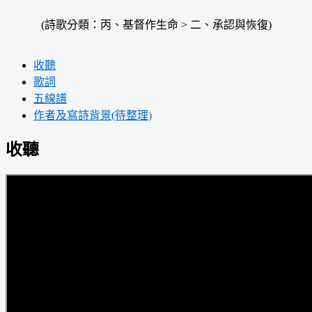
(詩歌分類：丙、基督作生命 > 二、承認與恢復)
收聽
歌詞
五線譜
作者及寫詩背景(待整理)
收聽