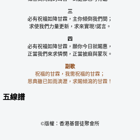
三
必有祝福如降甘霖，主你傾倒我們間；
求使我們力量更新，求來實現?諾言。
四
必有祝福如降甘霖，願你今日就賜惠，
正當我們來求憐憫，正當披麻與蒙灰。
副歌
祝福的甘霖，我需祝福的甘霖；
恩典雖已如雨滴瀝，求賜傾瀉的甘霖！
五線譜
©版權：香港基督徒聚會所