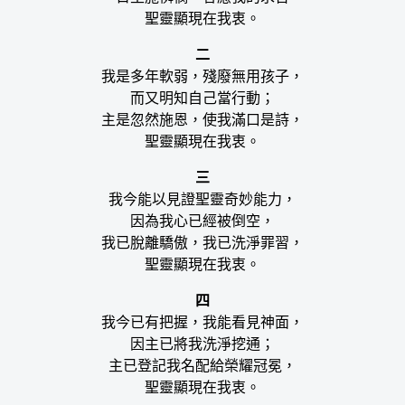
聖靈顯現在我衷。
二
我是多年軟弱，殘廢無用孩子，
而又明知自己當行動；
主是忽然施恩，使我滿口是詩，
聖靈顯現在我衷。
三
我今能以見證聖靈奇妙能力，
因為我心已經被倒空，
我已脫離驕傲，我已洗淨罪習，
聖靈顯現在我衷。
四
我今已有把握，我能看見神面，
因主已將我洗淨挖通；
主已登記我名配給榮耀冠冕，
聖靈顯現在我衷。