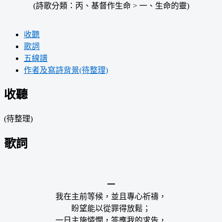
(詩歌分類：丙、基督作生命 > 一、生命的靈)
收聽
歌詞
五線譜
作者及寫詩背景(待整理)
收聽
(待整理)
歌詞
一
我在主前等候，並且專心祈禱，
盼望能以從罪得放鬆；
一日主施憐憫，答應我的求告，