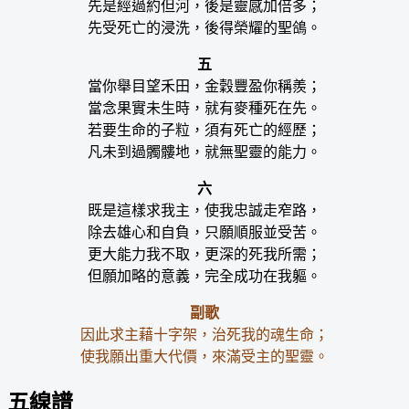
先是經過約但河，後是靈感加倍多；
先受死亡的浸洗，後得榮耀的聖鴿。
五
當你舉目望禾田，金穀豐盈你稱羨；
當念果實未生時，就有麥種死在先。
若要生命的子粒，須有死亡的經歷；
凡未到過髑髏地，就無聖靈的能力。
六
既是這樣求我主，使我忠誠走窄路，
除去雄心和自負，只願順服並受苦。
更大能力我不取，更深的死我所需；
但願加略的意義，完全成功在我軀。
副歌
因此求主藉十字架，治死我的魂生命；
使我願出重大代價，來滿受主的聖靈。
五線譜