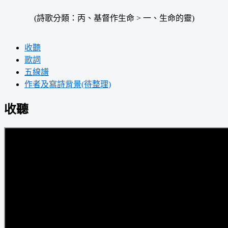
(詩歌分類：丙、基督作生命 > 一、生命的靈)
收聽
歌詞
五線譜
作者及寫詩背景(待整理)
收聽