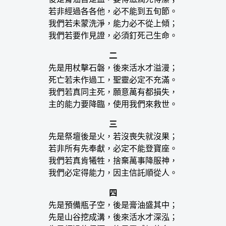
若非經過各各他，必不能到五旬節。
我們若未蒙洗淨，能力必不從上傾；
我們若要作見證，必須釘死己生命。
二
先是用杖擊石磐，後來活水才溢漫；
死亡若未作過工，聖靈必定不充滿。
我們若真同主死，願意萬有都損失，
主的能力要降臨，使用我們來救世。
三
先是祭壇後是火，若沒喪失就沒果；
若非所有先奉獻，必定不能登寶座。
我們若真肯犧牲，捨棄萬事降服神，
我們必定得能力，因主信託順從人。
四
先是預備瓶子空，後是膏油盛其中；
先是山谷挖成溝，後來活水才深泓；