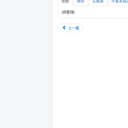
收聽
歌詞
五線譜
作者及寫詩
(待整理)
上一篇