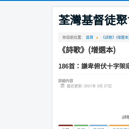
荃灣基督徒聚
你目前位置:
首頁
《詩歌》(增選本
《詩歌》(增選本)
186首：謙卑俯伏十字架底
詳細內容
最近更新: 2021年 3月 27日
(詩