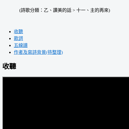
(詩歌分類：乙、讚美的話 > 十一、主的再來)
收聽
歌詞
五線譜
作者及寫詩背景(待整理)
收聽