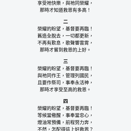
享受祂快樂，與祂同榮耀，
那時才知道救恩有多高！
二
榮耀的盼望，基督要再臨！
舊造全脫去，一切都更新，
不再有歎息，歌聲響雲霄，
那時才嘗到救恩的上好。
三
榮耀的盼望，基督要再臨！
與祂同作王，管理列國民，
且要作祭司，事奉永活神，
那時才享受至高的救恩。
四
榮耀的盼望，基督要再臨！
等候當儆醒，事奉當忠心，
燈油常預備，前程努力奔，
不然，怎配得這上好救恩？