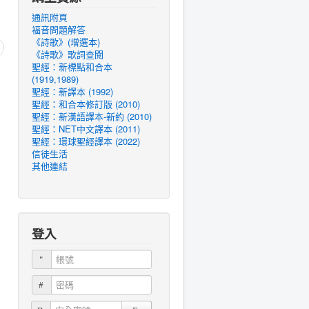
通訊附頁
福音問題解答
《詩歌》(增選本)
《詩歌》歌詞查閱
聖經：新標點和合本
(1919,1989)
聖經：新譯本 (1992)
聖經：和合本修訂版 (2010)
聖經：新漢語譯本-新約 (2010)
聖經：NET中文譯本 (2011)
聖經：環球聖經譯本 (2022)
信徒生活
其他連結
登入
帳號
密碼