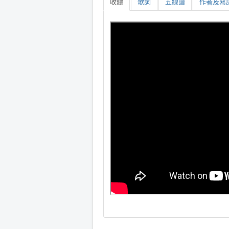
收聽
歌詞
五線譜
作者及寫詩