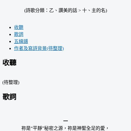
(詩歌分類：乙、讚美的話 > 十、主的名)
收聽
歌詞
五線譜
作者及寫詩背景(待整理)
收聽
(待整理)
歌詞
一
祢是“平靜”秘密之源，祢是神聖全足的愛，