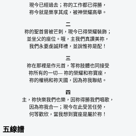
現今已經過去；祢的工作都已得勝，
祢今就是樂享其成，被神榮耀高舉。
二
祢的聖首曾被芒刺，現今已得榮耀裝飾；
並坐父的座位。哦，主我們真讚美祢，
我們永要虔誠拜禮，並說惟祢是配！
三
祢在那裡是作元首，等祢肢體也同接受
祢所有的一切— 祢的榮耀和祢寶座，
祢的權柄和祢天國，因為祢我聯結。
四
主，祢快樂我們也樂，因祢得勝我們唱歌，
因為祢我合一；現今在此受苦任勞，
何等歡欣，當我想到寶座是屬於祢！
五線譜