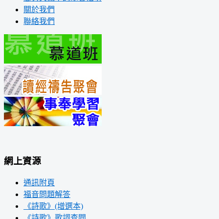
關於我們
聯絡我們
網上資源
通訊附頁
福音問題解答
《詩歌》(增選本)
《詩歌》歌詞查閱