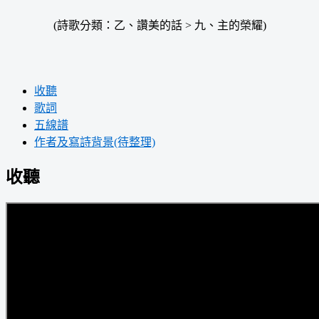
(詩歌分類：乙、讚美的話 > 九、主的榮耀)
收聽
歌詞
五線譜
作者及寫詩背景(待整理)
收聽