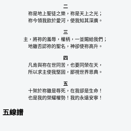
二
祢是地上聖徒之樂，祢是天上之光；
祢今領我飲於愛河，使我知其深廣。
三
主，將祢的羞辱，權柄，一並賜給我們；
地雖否認祢的聖名，神卻使祢高升。
四
凡肯與祢在世同苦，也要同榮在天，
所以求主使我堅固，鄙視世界恩典。
五
十架於祢雖是辱死，在我卻是生命！
也是我的榮耀權勢！我的永遠安寧！
五線譜