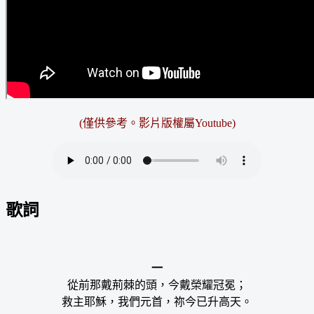
(僅供參考。
影片版權屬Youtube
)
歌詞
一
從前那戴荊棘的頭，今戴榮耀冠冕；
救主耶穌，我們元首，祢今已升高天。