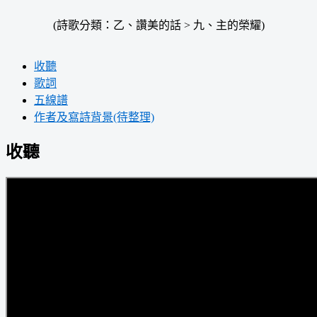
(詩歌分類：乙、讚美的話 > 九、主的榮耀)
收聽
歌詞
五線譜
作者及寫詩背景(待整理)
收聽