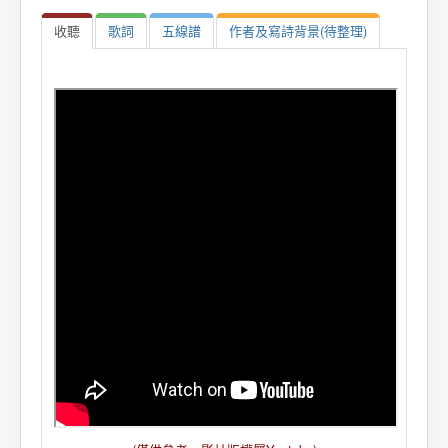
收聽
歌詞
五線譜
作者及寫詩背景(待整理)