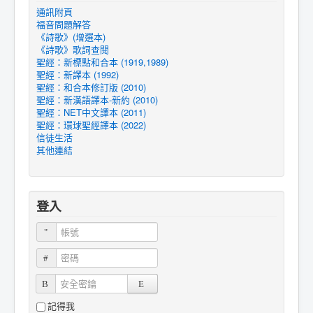
通訊附頁
福音問題解答
《詩歌》(增選本)
《詩歌》歌詞查閱
聖經：新標點和合本 (1919,1989)
聖經：新譯本 (1992)
聖經：和合本修訂版 (2010)
聖經：新漢語譯本-新約 (2010)
聖經：NET中文譯本 (2011)
聖經：環球聖經譯本 (2022)
信徒生活
其他連結
登入
帳號
密碼
安全密鑰
記得我